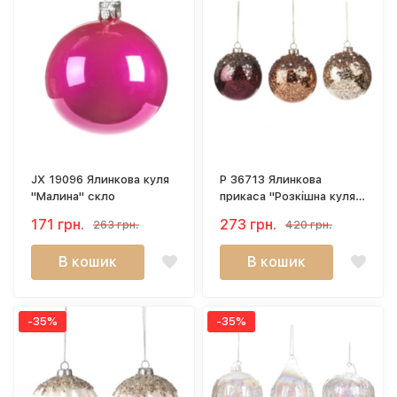
JX 19096 Ялинкова куля
P 36713 Ялинкова
"Малина" скло
прикаса "Розкішна куля"
8 см
171 грн.
273 грн.
263 грн.
420 грн.
В кошик
В кошик
-35%
-35%