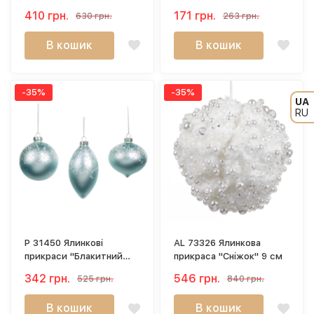
410 грн.
171 грн.
630 грн.
263 грн.
В кошик
В кошик
-35%
-35%
UA
RU
P 31450 Ялинкові
AL 73326 Ялинкова
прикраси "Блакитний
прикраса "Сніжок" 9 см
ноктюрн" скло, 8 см
342 грн.
546 грн.
525 грн.
840 грн.
В кошик
В кошик