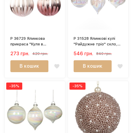
P 36729 Ялинкова
P 31528 Ялинкові кулі
прикраса "Куля в
"Райдужне тріо" скло,
паєтках" 8 см
10 см
273 грн.
546 грн.
420 грн.
840 грн.
В кошик
В кошик
-35%
-35%