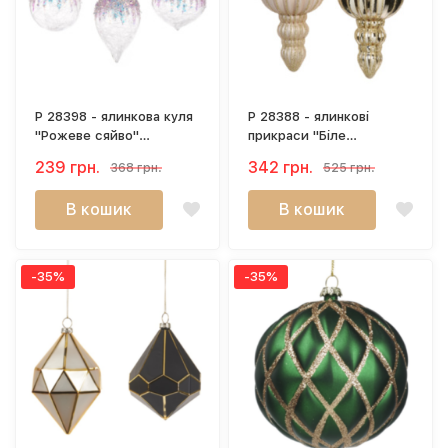
P 28398 - ялинкова куля
P 28388 - ялинкові
"Рожеве сяйво"
прикраси "Біле
рожевий , прозорий(8
мерехтіння" (16 см)
239 грн.
342 грн.
368 грн.
525 грн.
см)
золотий , пудровий
В кошик
В кошик
-35%
-35%