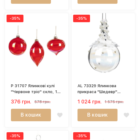
-35%
-35%
P 31707 Ялинкові кулі
AL 73329 Ялинкова
"Червоне тріо" скло, 10
прикраса "Шедевр"
см
стекло, 22 см
376 грн.
1 024 грн.
578 грн.
1 575 грн.
В кошик
В кошик
-35%
-35%