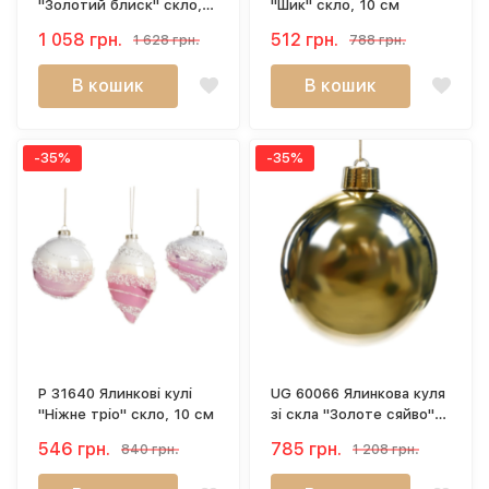
"Золотий блиск" скло,
"Шик" скло, 10 см
10 см
1 058 грн.
512 грн.
1 628 грн.
788 грн.
В кошик
В кошик
-35%
-35%
P 31640 Ялинкові кулі
UG 60066 Ялинкова куля
"Ніжне тріо" скло, 10 см
зі скла "Золоте сяйво"
20 см
546 грн.
785 грн.
840 грн.
1 208 грн.