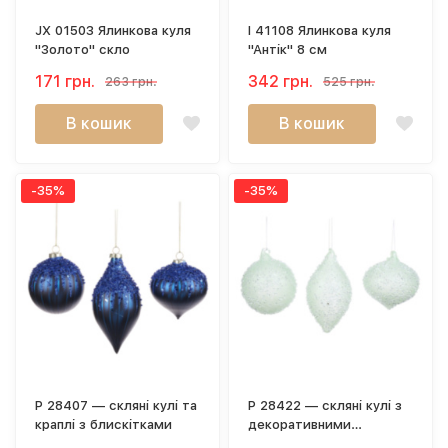
JX 01503 Ялинкова куля
I 41108 Ялинкова куля
"Золото" скло
"Антік" 8 см
171 грн.
342 грн.
263 грн.
525 грн.
В кошик
В кошик
-35%
-35%
P 28407 — скляні кулі та
P 28422 — скляні кулі з
краплі з блискітками
декоративними
камінцями