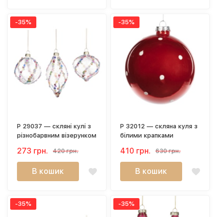
-35%
-35%
P 29037 — скляні кулі з
P 32012 — скляна куля з
різнобарвним візерунком
білими крапками
273 грн.
410 грн.
420 грн.
630 грн.
В кошик
В кошик
-35%
-35%