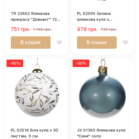
TR 22602 Ялинкова
PL 52559 Зелена
прикраса "Діамант" 13
ялинкова куля з
см
золотими лініями, 9 см
751 грн.
478 грн.
1 155 грн.
735 грн.
В кошик
В кошик
-35%
-35%
PL 52518 Біла куля з 3D
JX 01363 Ялинкова куля
листям, 9 см
"Синя" скло