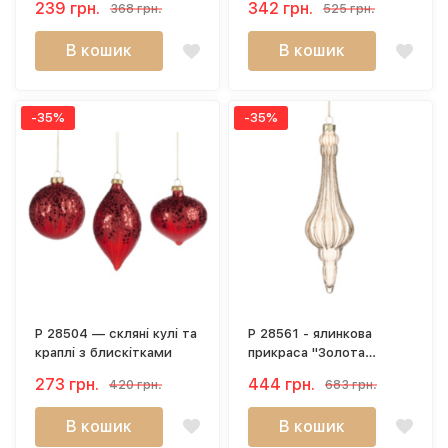
239 грн.
342 грн.
368 грн.
525 грн.
В кошик
В кошик
-35%
-35%
P 28504 — скляні кулі та
P 28561 - ялинкова
краплі з блискітками
прикраса "Золота
крапля шампань" (23 см)
273 грн.
444 грн.
420 грн.
683 грн.
В кошик
В кошик