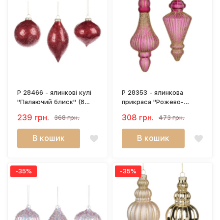
P 28466 - ялинкові кулі
P 28353 - ялинкова
"Палаючий блиск" (8
прикраса "Рожево-
см)
золота крапля" (15–16
239 грн.
308 грн.
368 грн.
473 грн.
см)
В кошик
В кошик
-35%
-35%