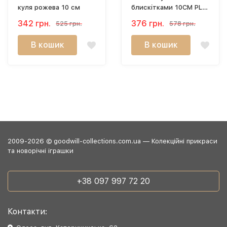
куля рожева 10 см
блискітками 10CM PL
52439
342 грн.
376 грн.
525 грн.
578 грн.
В кошик
В кошик
2009-2026 © goodwill-collections.com.ua — Колекційні прикраси
та новорічні іграшки
+38 097 997 72 20
Контакти: