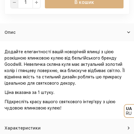
В кошик
Опис
Додайте елегантності вашій новорічній ялинці з цією
розкішною ялинковою кулею від бельгійського бренду
Goodwill. Невеличка скляна куля має актуальний золотий
колір і глянцеву поверхню, яка блискуче відбиває світло. Її
відмінна якість та стильний дизайн роблять цю прикрасу
ідеальною для святкового декору.
Ціна вказана за 1 штуку.
Підкресліть красу вашого святкового інтер'єру з цією
чудовою ялинковою кулею!
UA
RU
Характеристики