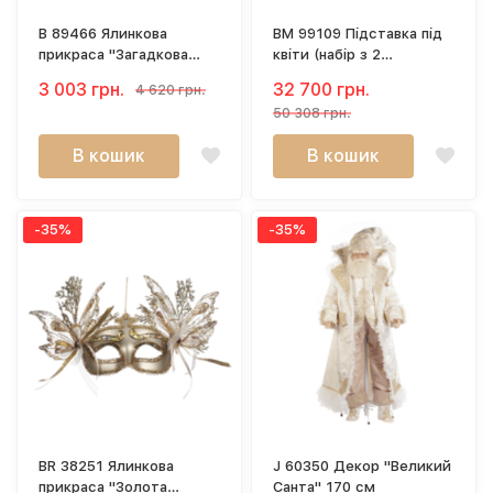
B 89466 Ялинкова
BM 99109 Підставка під
прикраса "Загадкова
квіти (набір з 2
маска" 19 см
шт)"Золота вертикаль",
3 003 грн.
32 700 грн.
4 620 грн.
метал, 164 см
50 308 грн.
В кошик
В кошик
-35%
-35%
BR 38251 Ялинкова
J 60350 Декор "Великий
прикраса "Золота
Санта" 170 см