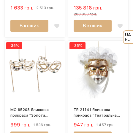
Маска" 26 см
1 633 грн.
135 818 грн.
2 513 грн.
208 950 грн.
В кошик
В кошик
UA
RU
-35%
-35%
MO 95208 Ялинкова
TR 21141 Ялинкова
прикраса "Золота
прикраса "Театральна
маска" 16 см
маска" 9,5 см
999 грн.
947 грн.
1 536 грн.
1 457 грн.