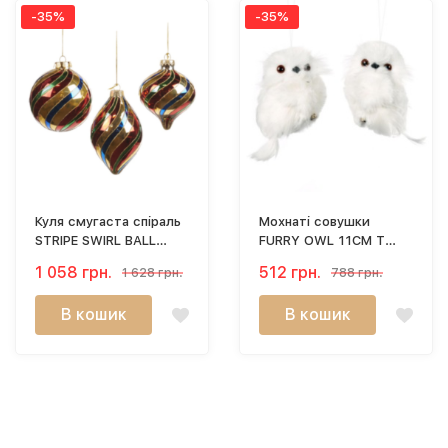
-35%
-35%
Куля смугаста спіраль
Мохнаті совушки
STRIPE SWIRL BALL
FURRY OWL 11CM T
10CM C 19610
73239
1 058 грн.
512 грн.
1 628 грн.
788 грн.
В кошик
В кошик