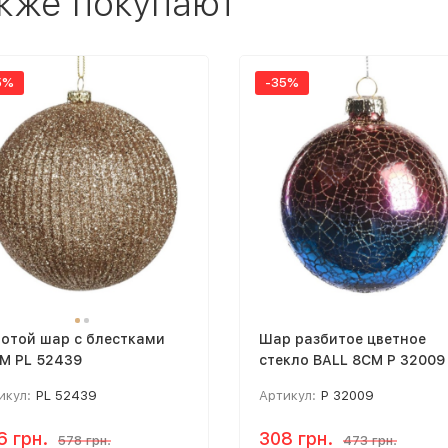
акже покупают
5%
-35%
отой шар с блестками
Шар разбитое цветное
M PL 52439
стекло BALL 8CM P 32009
икул:
PL 52439
Артикул:
P 32009
6 грн.
308 грн.
578 грн.
473 грн.