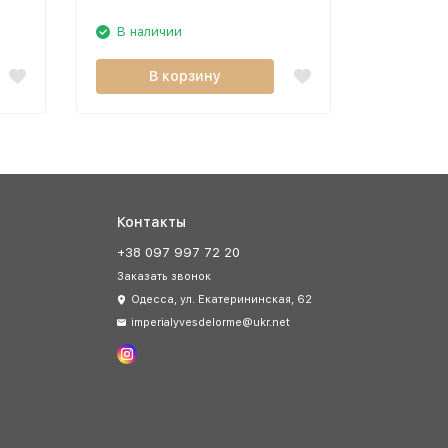
В наличии
В нали
В корзину
В
Контакты
+38 097 997 72 20
Заказать звонок
Одесса, ул. Екатерининская, 62
imperialyvesdelorme@ukr.net