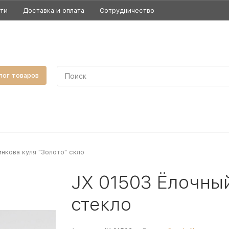
сти
Доставка и оплата
Сотрудничество
лог товаров
инкова куля "Золото" скло
JX 01503 Ёлочны
стекло