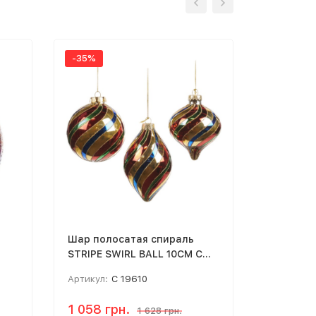
-35%
-35%
Шар полосатая спираль
P 31686 
STRIPE SWIRL BALL 10CM C
"Градиен
19610
Артикул:
C 19610
Артикул:
1 058 грн.
376 грн
1 628 грн.