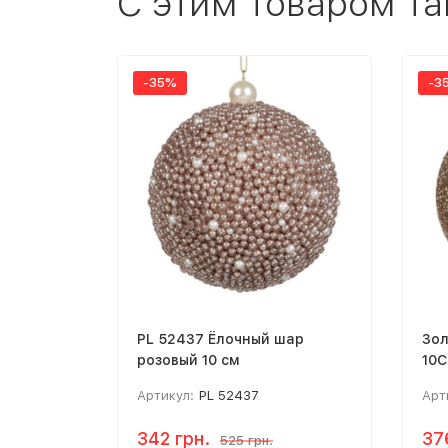
C этим товаром т
-35%
-3
PL 52437 Ёлочный шар
Зол
розовый 10 см
10C
Артикул:
PL 52437
Арт
342 грн.
37
525 грн.