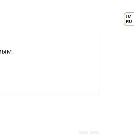
UA
RU
вым.