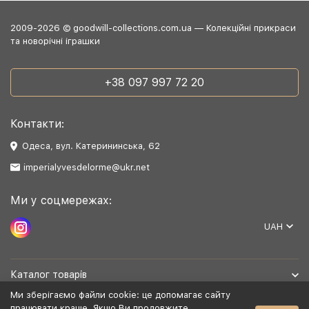
2009-2026 © goodwill-collections.com.ua — Колекційні прикраси
та новорічні іграшки
+38 097 997 72 20
Контакти:
Одеса, вул. Катерининська, 62
imperialyvesdelorme@ukr.net
Ми у соцмережах:
UAH
Каталог товарів
Ми зберігаємо файли cookie: це допомагає сайту
Допомога
працювати краще. Якщо Ви продовжите