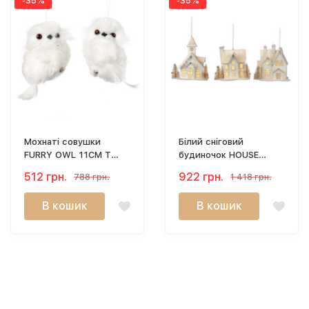
-35%
-35%
Мохнаті совушки
Білий сніговий
FURRY OWL 11CM T
будиночок HOUSE
73239
15CM TR 25350
512 грн.
922 грн.
788 грн.
1 418 грн.
В кошик
В кошик