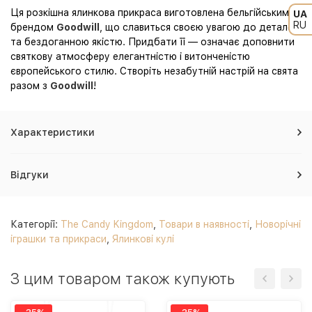
Ця розкішна ялинкова прикраса виготовлена бельгійським
UA
RU
брендом
Goodwill
, що славиться своєю увагою до деталей
та бездоганною якістю. Придбати її — означає доповнити
святкову атмосферу елегантністю і витонченістю
європейського стилю. Створіть незабутній настрій на свята
разом з
Goodwill
!
Характеристики
Відгуки
Категорії:
The Candy Kingdom
,
Товари в наявності
,
Новорічні
іграшки та прикраси
,
Ялинкові кулі
З цим товаром також купують