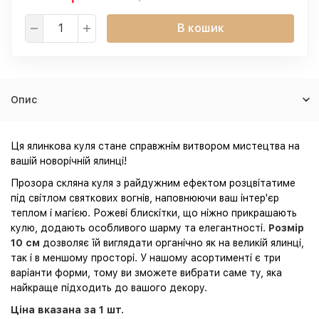
В кошик
Опис
Ця ялинкова куля стане справжнім витвором мистецтва на
вашій новорічній ялинці!
Прозора скляна куля з райдужним ефектом розцвітатиме
під світлом святкових вогнів, наповнюючи ваш інтер'єр
теплом і магією. Рожеві блискітки, що ніжно прикрашають
кулю, додають особливого шарму та елегантності.
Розмір
10 см
дозволяє їй виглядати органічно як на великій ялинці,
так і в меншому просторі. У нашому асортименті є три
варіанти форми, тому ви зможете вибрати саме ту, яка
найкраще підходить до вашого декору.
Ціна вказана за 1 шт.