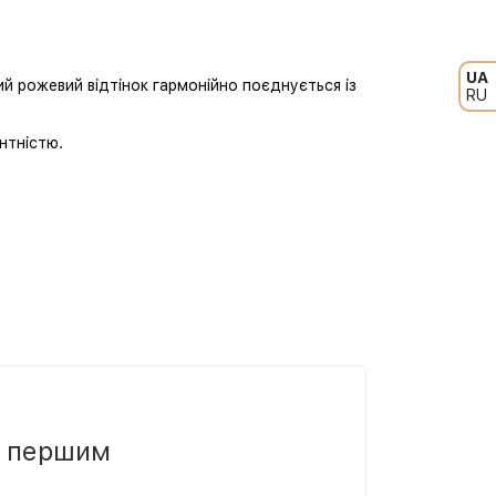
UA
ий рожевий відтінок гармонійно поєднується із
RU
антністю.
и першим