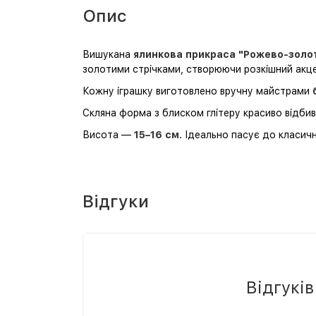
Опис
Вишукана
ялинкова прикраса "Рожево-золо
золотими стрічками, створюючи розкішний акце
Кожну іграшку виготовлено вручну майстрами
Скляна форма з блиском глітеру красиво відбива
Висота —
15–16 см
. Ідеально пасує до класич
Відгуки
Відгукі