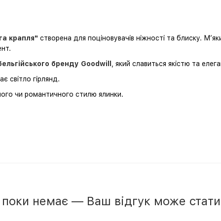
та крапля"
створена для поціновувачів ніжності та блиску. М’як
нт.
бельгійського бренду Goodwill
, який славиться якістю та елег
є світло гірлянд.
ного чи романтичного стилю ялинки.
в поки немає — Ваш відгук може стат