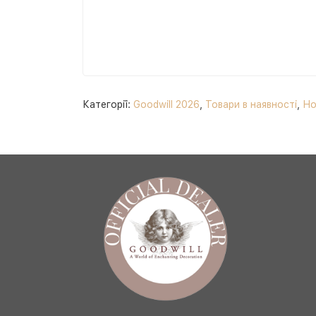
Категорії:
Goodwill 2026
,
Товари в наявності
,
Но