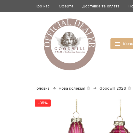
Про нас
Оферта
Доставка та оплата
По
Ката
Головна
Нова колекція
Goodwill 2026
-35%