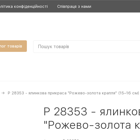
літика конфіденційності
Співпраця з нами
лог товарів
P 28353 - ялинкова прикраса "Рожево-золота крапля" (15–16 см)
P 28353 - ялинко
"Рожево-золота к