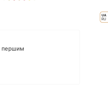
UA
RU
и першим