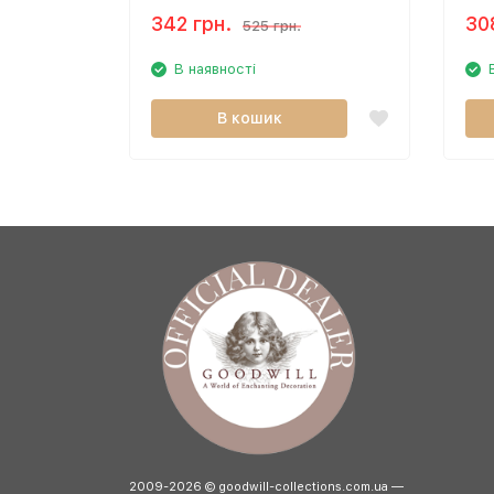
342 грн.
30
525 грн.
В наявності
В кошик
2009-2026 © goodwill-collections.com.ua —