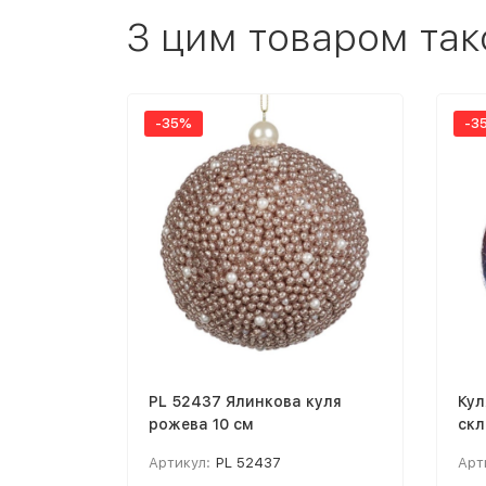
З цим товаром так
-35%
-3
PL 52437 Ялинкова куля
Кул
рожева 10 см
скл
Артикул:
PL 52437
Арт