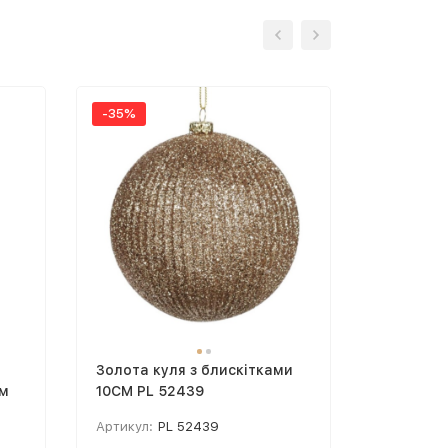
-35%
-35%
Золота куля з блискітками
Куля сму
см
10CM PL 52439
STRIPE S
19610
Артикул:
PL 52439
Артикул: