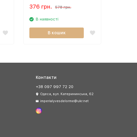
376 грн.
1 058 г
578 грн.
В наявності
В наяв
В кошик
Контакти
+38 097 997 72 20
Одеса, вул. Катерининська, 62
imperialyvesdelorme@ukr.net