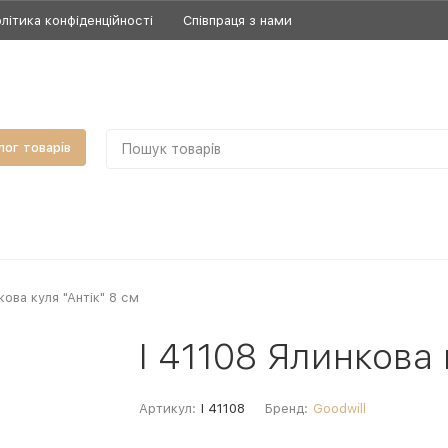
літика конфіденційності
Співпраця з нами
лог товарів
кова куля "Антік" 8 см
I 41108 Ялинкова 
Артикул:
I 41108
Бренд:
Goodwill