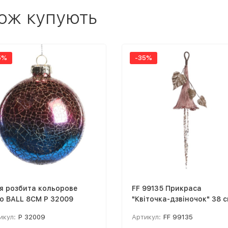
ож купують
5%
-35%
я розбита кольорове
FF 99135 Прикраса
о BALL 8CM P 32009
"Квіточка-дзвіночок" 38 
икул:
P 32009
Артикул:
FF 99135