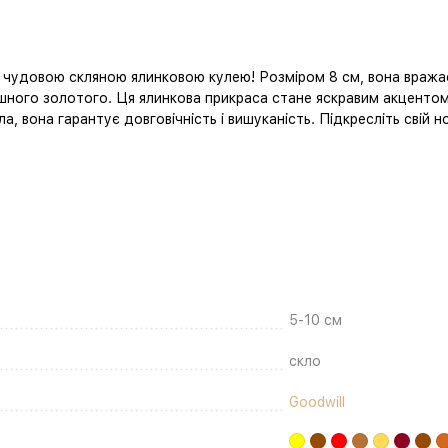
 чудовою скляною ялинковою кулею! Розміром 8 см, вона вража
ного золотого. Ця ялинкова прикраса стане яскравим акцентом 
а, вона гарантує довговічність і вишуканість. Підкресліть свій н
5-10 см
скло
Goodwill