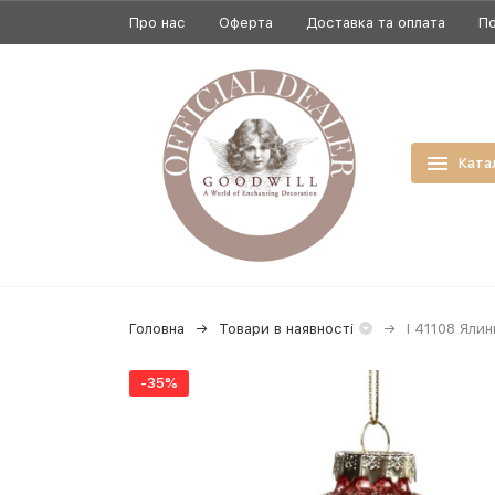
Про нас
Оферта
Доставка та оплата
По
Ката
Головна
Товари в наявності
I 41108 Ялин
-35%