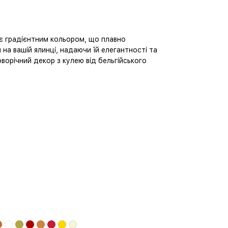
є градієнтним кольором, що плавно
на вашій ялинці, надаючи їй елегантності та
оворічний декор з кулею від бельгійського