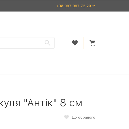
+38 097 997 72 20
куля "Антік" 8 см
До обраного