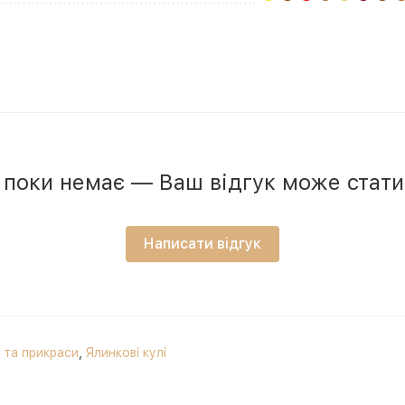
в поки немає — Ваш відгук може стат
Написати відгук
и та прикраси
,
Ялинкові кулі