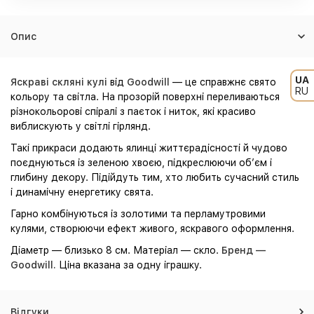
Опис
UA
Яскраві скляні кулі
від
Goodwill
— це справжнє свято
RU
кольору та світла. На прозорій поверхні переливаються
різнокольорові спіралі з паєток і ниток, які красиво
виблискують у світлі гірлянд.
Такі прикраси додають ялинці життєрадісності й чудово
поєднуються із зеленою хвоєю, підкреслюючи об’єм і
глибину декору. Підійдуть тим, хто любить сучасний стиль
і динамічну енергетику свята.
Гарно комбінуються із золотими та перламутровими
кулями, створюючи ефект живого, яскравого оформлення.
Діаметр — близько 8 см. Матеріал — скло.
Бренд —
Goodwill.
Ціна вказана за одну іграшку.
Відгуки