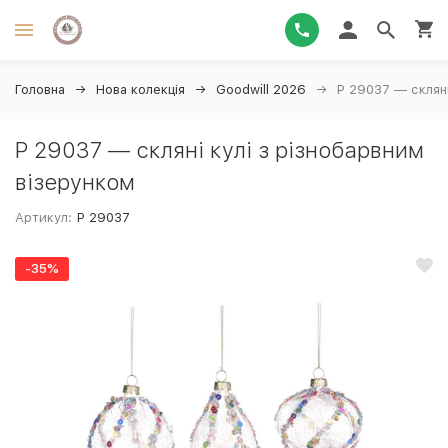
Головна
Нова колекція
Goodwill 2026
P 29037 — скляні
P 29037 — скляні кулі з різнобарвним
візерунком
Артикул:
P 29037
-35%