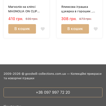
Магнолія на кліпсі
Ялинкова іграшка
MAGNOLIA ON CLIP
цукерка в горошек ,
19CM FL 18004
рожева 12,5CM PL
410 грн.
308 грн.
630 грн.
473 грн.
52410
В кошик
В кошик
2009-2026 © goodwill-collections.com.ua — Колекційні прикраси
та новорічні іграшки
+38 097 997 72 20