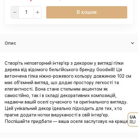
В кошик
Опис
Створіть неповторний інтер'єр з декором у вигляді гілки
дерева від відомого бельгійського бренду Goodwill! Ця
витончена гілка ніжно-рожевого кольору довжиною 102 см
має об'ємний вигляд, що додає простору легкості та
елегантності. Вона стане стильним акцентом як
самостійно, так і в складі декоративних композицій,
надаючи вашій оселі сучасного та оригінального вигляду.
Цей унікальний декор ідеально підходить для тих, хто
прагне додати нотки вишуканості в свій інтер'єр.
UA
Поспішайте придбати — ваша оселя заслуговує на краще!
RU