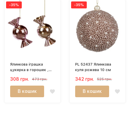
-35%
-35%
Ялинкова іграшка
PL 52437 Ялинкова
цукерка в горошек ,
куля рожева 10 см
рожева 12,5CM PL
308 грн.
342 грн.
473 грн.
525 грн.
52410
В кошик
В кошик