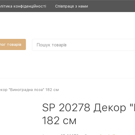
літика конфіденційності
Співпраця з нами
лог товарів
кор "Виноградна лоза" 182 см
SP 20278 Декор 
182 см