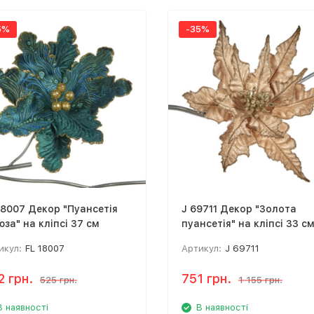
5%
-35%
18007 Декор "Пуансетія
J 69711 Декор "Золота
юза" на кліпсі 37 см
пуансетія" на кліпсі 33 с
икул:
FL 18007
Артикул:
J 69711
2 грн.
751 грн.
525 грн.
1 155 грн.
В наявності
В наявності