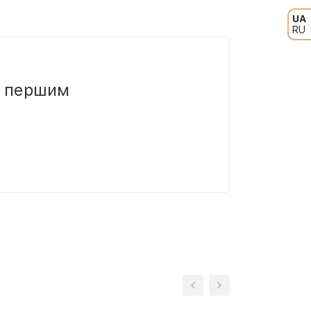
UA
RU
и першим