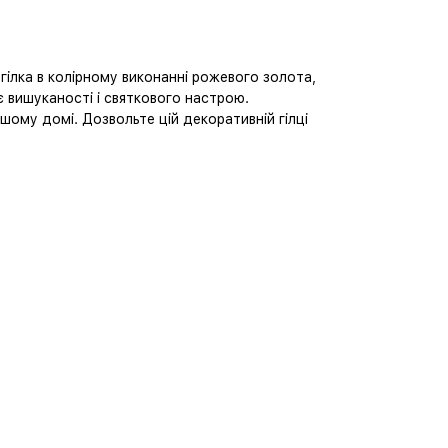
 гілка в колірному виконанні рожевого золота,
є вишуканості і святкового настрою.
шому домі. Дозвольте цій декоративній гілці