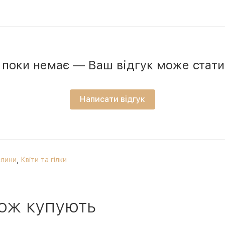
в поки немає — Ваш відгук може стат
Написати відгук
слини
,
Квіти та гілки
ож купують