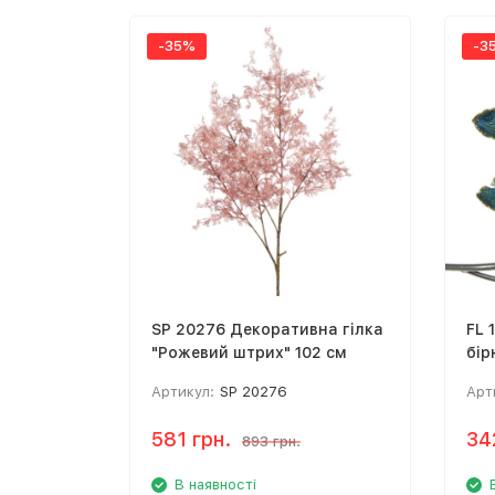
-35%
-3
SP 20276 Декоративна гілка
FL 
"Рожевий штрих" 102 см
бір
Артикул:
SP 20276
Арт
581 грн.
34
893 грн.
В наявності