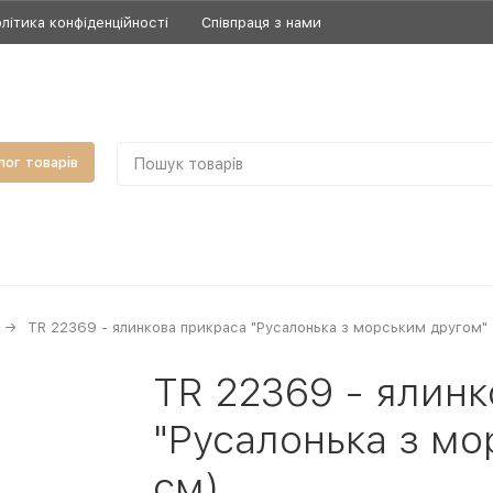
літика конфіденційності
Співпраця з нами
лог товарів
TR 22369 - ялинкова прикраса "Русалонька з морським другом" 
TR 22369 - ялин
"Русалонька з мо
см)