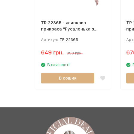
TR 22365 - ялинкова
TR 
прикраса "Русалонька з
при
перлиновим хвостом" (13 см)
Артикул:
TR 22365
Арт
649 грн.
67
998 грн.
В наявності
В кошик