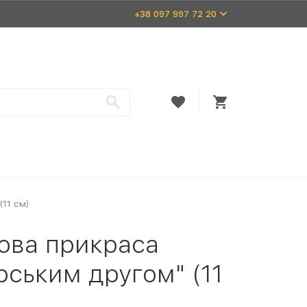
+38 097 997 72 20
(11 см)
кова прикраса
рським другом" (11