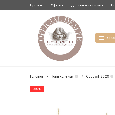
Про нас
Оферта
Доставка та оплата
По
Ката
Головна
Нова колекція
Goodwill 2026
-35%