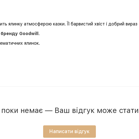
ть ялинку атмосферою казки. Її барвистий хвіст і добрий вираз
 бренду Goodwill
.
тематичних ялинок.
в поки немає — Ваш відгук може стат
Написати відгук