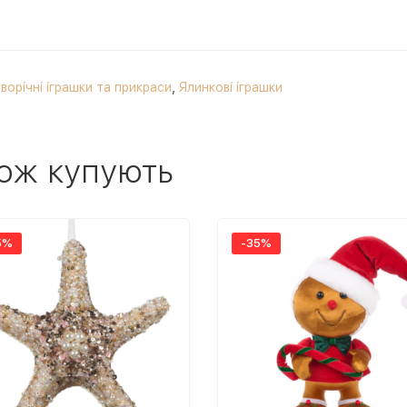
ворічні іграшки та прикраси
,
Ялинкові іграшки
ож купують
5%
-35%