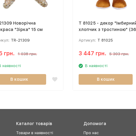
21309 Новорічна
T 81025 - декор "Імбирни
краса "Зірка" 15 см
хлопчик з тростиною" (36
см)
икул:
TR-21309
Артикул:
T 81025
5 грн.
3 447 грн.
1 038 грн.
5 303 грн.
В наявності
В наявності
В кошик
В кошик
Каталог товарів
Допомога
Товари в наявності
Про нас