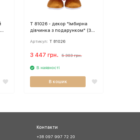
й
T 81026 - декор "Імбирна
T 81130 
дівчинка з подарунком" (35
(16 см)
см)
Артикул:
T 81026
Артикул:
3 447 грн.
1 127 г
5 303 грн.
В наявності
В наяв
В кошик
Контакти
+38 097 997 72 20