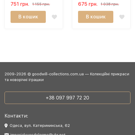
з морським другом"
751 грн.
675 грн.
1 155 грн.
1 038 грн.
(11 см)
В кошик
В кошик
2009-2026 © goodwill-collections.com.ua — Колекційні прикраси
та новорічні іграшки
+38 097 997 72 20
Контакти:
Одеса, вул. Катерининська, 62
imperialyvesdelorme@ukr.net