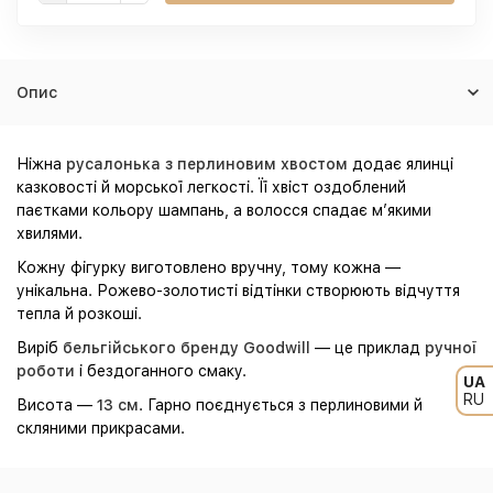
Опис
Ніжна
русалонька з перлиновим хвостом
додає ялинці
казковості й морської легкості. Її хвіст оздоблений
паєтками кольору шампань, а волосся спадає м’якими
хвилями.
Кожну фігурку виготовлено вручну, тому кожна —
унікальна. Рожево-золотисті відтінки створюють відчуття
тепла й розкоші.
Виріб
бельгійського бренду Goodwill
— це приклад
ручної
роботи
і бездоганного смаку.
UA
RU
Висота —
13 см
. Гарно поєднується з перлиновими й
скляними прикрасами.