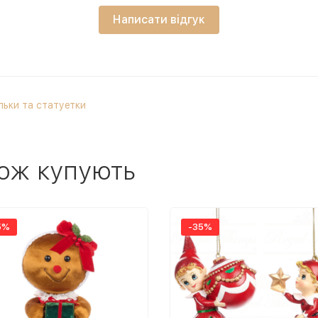
Написати відгук
льки та статуетки
ож купують
5%
-35%