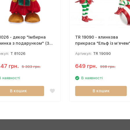
1026 - декор "Імбирна
TR 19090 - ялинкова
чинка з подарунком" (35
прикраса "Ельф із м’ячем"
см)
икул:
T 81026
Артикул:
TR 19090
447 грн.
649 грн.
5 303 грн.
998 грн.
В наявності
В наявності
В кошик
В кошик