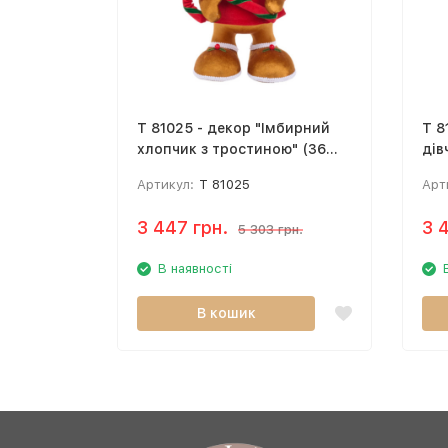
T 81025 - декор "Імбирний
T 8
хлопчик з тростиною" (36
дів
см)
см)
Артикул:
T 81025
Арт
3 447 грн.
3 
5 303 грн.
В наявності
В кошик