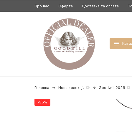
Про нас
Оферта
Доставка та оплата
По
Ката
Головна
Нова колекція
Goodwill 2026
-35%