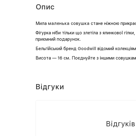
Опис
Мила
маленька совушка
стане ніжною прикрасо
Фігурка ніби тільки що злетіла з ялинкової гіл
приємний подарунок.
Бельгійський бренд
Goodwill
відомий колекція
Висота —
16 см
. Поєднуйте з іншими совушкам
Відгуки
Відгукі