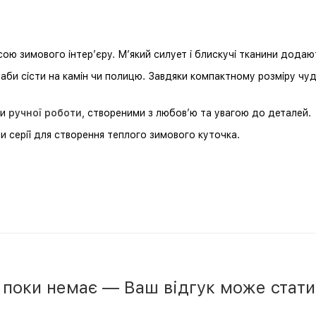
ю зимового інтер’єру. М’який силует і блискучі тканини додают
ки, аби сісти на камін чи полицю. Завдяки компактному розміру ч
ми
ручної роботи
, створеними з любов’ю та увагою до деталей.
и серії для створення теплого зимового куточка.
в поки немає — Ваш відгук може стат