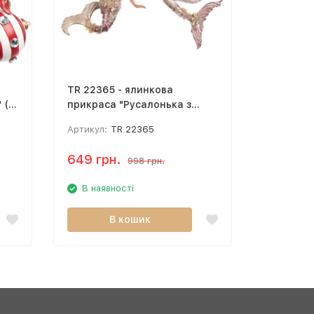
TR 22365 - ялинкова
TR 19073
 (11
прикраса "Русалонька з
прикраса
перлиновим хвостом" (13 см)
перлиною
Артикул:
TR 22365
Артикул:
649 грн.
649 грн
998 грн.
В наявності
В наяв
В кошик