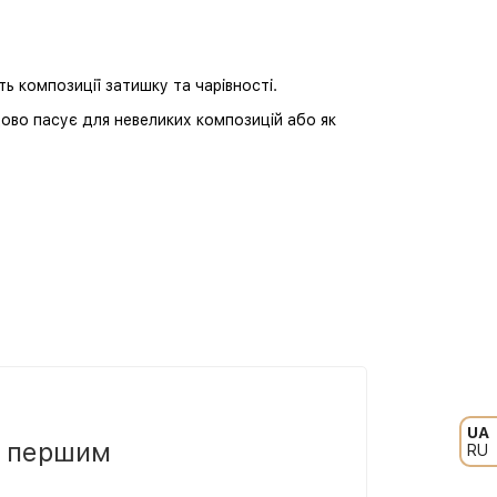
ь композиції затишку та чарівності.
удово пасує для невеликих композицій або як
UA
и першим
RU