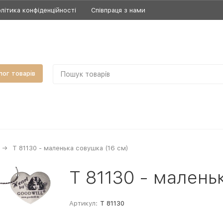
літика конфіденційності
Співпраця з нами
лог товарів
T 81130 - маленька совушка (16 см)
T 81130 - малень
Артикул:
T 81130