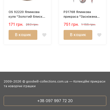
OS 92220 Ялинкова
P31768 Ялинкова
куля "Золотий блиск"
прикраса "Засніжена
8 см
бурулька" 30см
171 грн.
751 грн.
263 грн.
1 155 грн.
В кошик
В кошик
2009-2026 © goodwill-collections.com.ua — Колекційні прикраси
та новорічні іграшки
+38 097 997 72 20