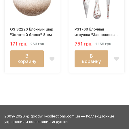
OS 92220 Ёлочный шар
P31768 Ёлочная
"Золотой блеск" 8 см
игрушка "Заснеженная
сосулька" 30 см.
171 грн.
751 грн.
263 грн.
1 155 грн.
В
В
корзину
корзину
2009-2026 © goodwill-collections.com.ua — Коллекционные
украшения и новогодние игрушки