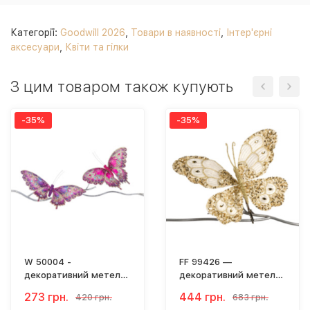
Категорії:
Goodwill 2026
,
Товари в наявності
,
Інтер'єрні
аксесуари
,
Квіти та гілки
З цим товаром також купують
-35%
-35%
W 50004 -
FF 99426 —
декоративний метелик
декоративний метелик
"Аметистова грація"
на кліпсі (кремово-
273 грн.
444 грн.
420 грн.
683 грн.
(27 см)
золотий, 25 см)