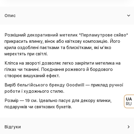
Опис
Розкішний
декоративний метелик "Перламутрове сяйво"
прикрасить ялинку, вінок або квіткову композицію. Його
крила оздоблені паєтками та блискітками, які м’яко
мерехтять при світлі.
Кліпса на звороті дозволяє легко закріпити метелика на
гілках чи тканині. Поєднання рожевого й бордового
створює вишуканий ефект.
Виріб
бельгійського бренду Goodwill
— приклад
ручної
роботи
і художнього стилю.
UA
Розмір —
19 см
. Ідеально пасує для декору ялинки,
RU
подарунків чи святкових букетів.
Відгуки