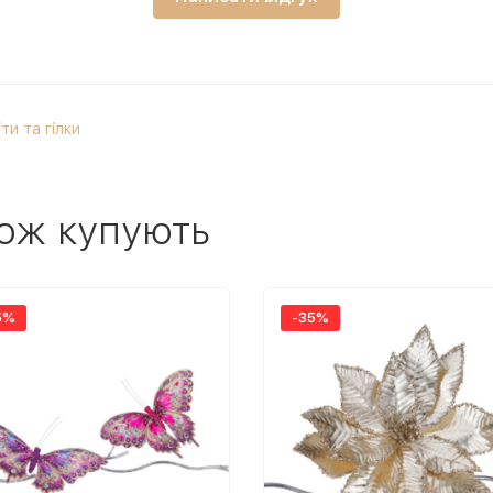
іти та гілки
ож купують
5%
-35%