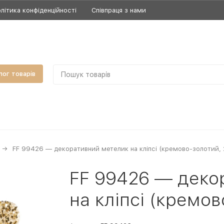
літика конфіденційності
Співпраця з нами
лог товарів
FF 99426 — декоративний метелик на кліпсі (кремово-золотий, 
FF 99426 — деко
на кліпсі (кремов