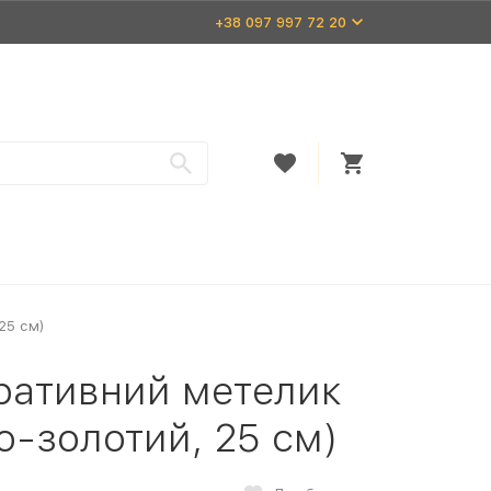
+38 097 997 72 20
25 см)
ративний метелик
о-золотий, 25 см)