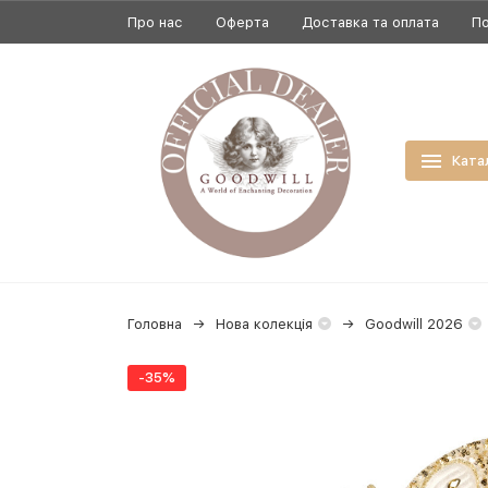
Про нас
Оферта
Доставка та оплата
По
Ката
Головна
Нова колекція
Goodwill 2026
-35%