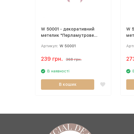
W 50001 - декоративний
W 5
метелик "Перламутрове
мет
сяйво" (19 см)
(27
Артикул:
W 50001
Арт
239 грн.
27
368 грн.
В наявності
В кошик