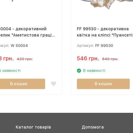
0004 - декоративний
FF 99530 - декоративна
елик "Аметистова грація"
квітка на кліпсі "Пуансеті
 см)
шампань" золотий (32 см
икул:
W 50004
Артикул:
FF 99530
3 грн.
546 грн.
420 грн.
840 грн.
В наявності
В наявності
В кошик
В кошик
Каталог товарів
Допомога