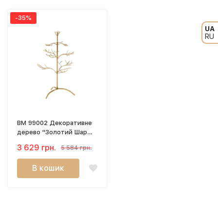
-35%
UA
RU
BM 99002 Декоративне
дерево "Золотий Шарм",
метал,63 см
3 629 грн.
5 584 грн.
В кошик