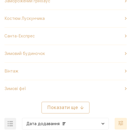
Заморожений грінхаус
Костюм Лускунчика
Санта-Експрес
Зимовий будиночок
Вінтаж
Зимові феї
Показати ще
Дата додавання