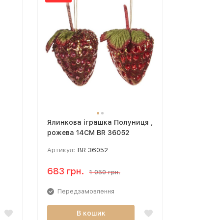
Ялинкова іграшка Полуниця ,
рожева 14CM BR 36052
Артикул:
BR 36052
683 грн.
1 050 грн.
Передзамовлення
В кошик