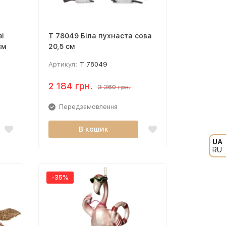
зі
T 78049 Біла пухнаста сова
см
20,5 см
Артикул:
T 78049
2 184 грн.
3 360 грн.
Передзамовлення
В кошик
UA
RU
-35%