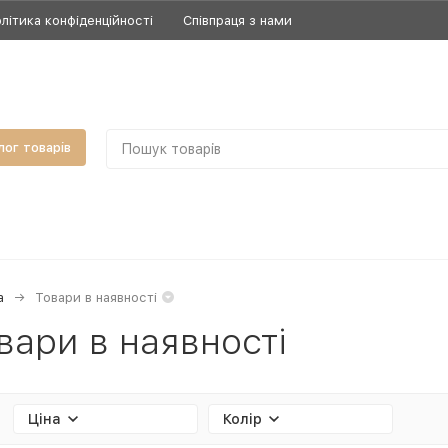
літика конфіденційності
Співпраця з нами
лог товарів
а
Товари в наявності
вари в наявності
Ціна
Колір