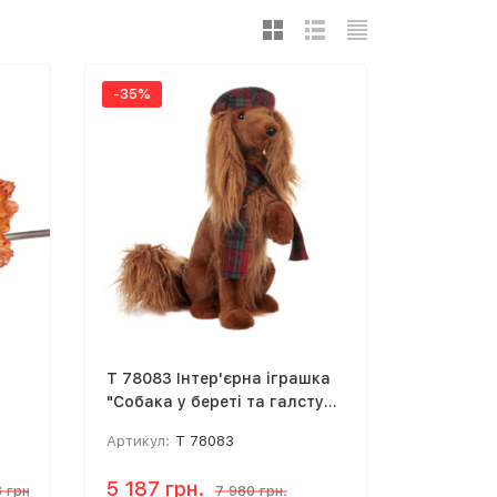
-35%
T 78083 Інтер'єрна іграшка
"Собака у береті та галстуці"
40 см
Артикул:
T 78083
5 187 грн.
 грн.
7 980 грн.