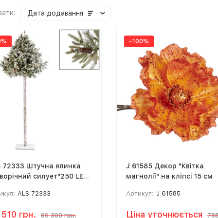
вати:
Дата додавання
0%
-100%
 72333 Штучна ялинка
J 61585 Декор "Квітка
ворічний силует"250 LED,
магнолії" на кліпсі 15 см
 см
икул:
ALS 72333
Артикул:
J 61585
 510 грн.
Ціна уточнюється
69 300 грн.
788