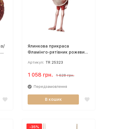
о/
Ялинкова прикраса
й
Фламінго-рятівник рожевий ,
червоний 15CM TR 25323
Артикул:
TR 25323
1 058 грн.
1 628 грн.
Передзамовлення
В кошик
-35%