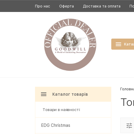
Про нас
Оферта
Доставка та оплата
По
Ката
Головн
Каталог товарів
То
Товари в наявності
EDG Christmas