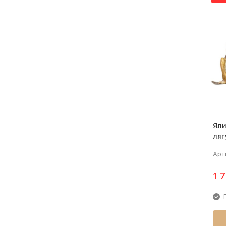
Яли
ляг
92
Арт
1 