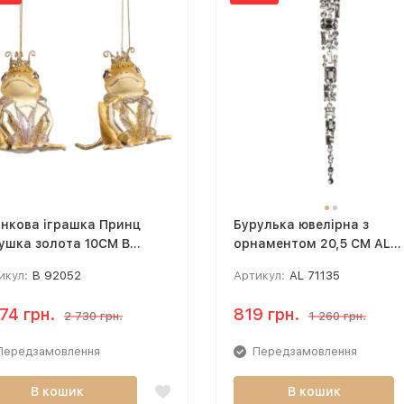
нкова іграшка Принц
Бурулька ювелірна з
ушка золота 10CM B
орнаментом 20,5 CM AL
052
71135
икул:
B 92052
Артикул:
AL 71135
774 грн.
819 грн.
2 730 грн.
1 260 грн.
Передзамовлення
Передзамовлення
В кошик
В кошик