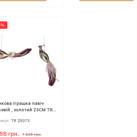
5%
нкова іграшка павіч
евій , золотий 23CM TR
073
икул:
TR 25073
058 грн.
1 628 грн.