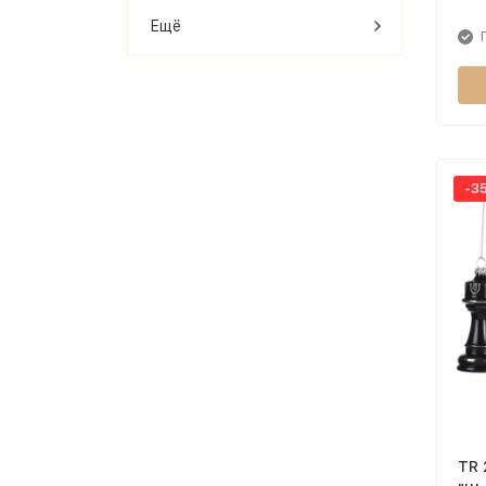
Ещё
-3
TR 