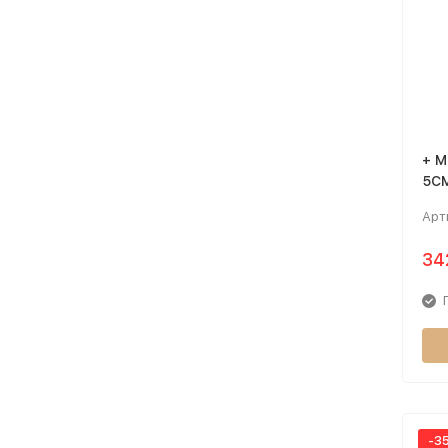
+ M
5CM
Арт
34
-3