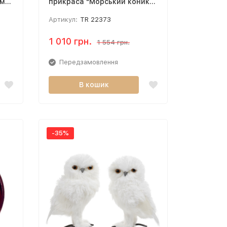
ами"
прикраса "Морський коник",
скло, 13 см
Артикул:
TR 22373
1 010 грн.
1 554 грн.
Передзамовлення
В кошик
-35%