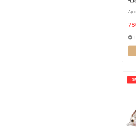
"Ша
Арт
78
-3