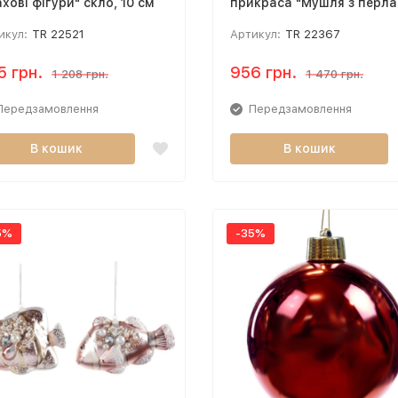
хові фігури" скло, 10 см
прикраса "Мушля з перл
10,5 см
икул:
TR 22521
Артикул:
TR 22367
5 грн.
956 грн.
1 208 грн.
1 470 грн.
Передзамовлення
Передзамовлення
В кошик
В кошик
5%
-35%