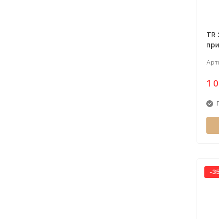
TR 
при
Арт
1 
-3