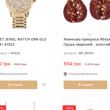
ET.JEWEL WATCH ORN GLD
Ялинкова прикраса Яблук
 I 41522
Груша червоний , золоти
16CM BR 36041
икул:
I 41522
Артикул:
BR 36041
2 грн.
854 грн.
525 грн.
1 313 грн.
Передзамовлення
Передзамовлення
В кошик
В кошик
5%
-35%