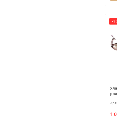
-3
Ялі
рож
25
Арт
1 