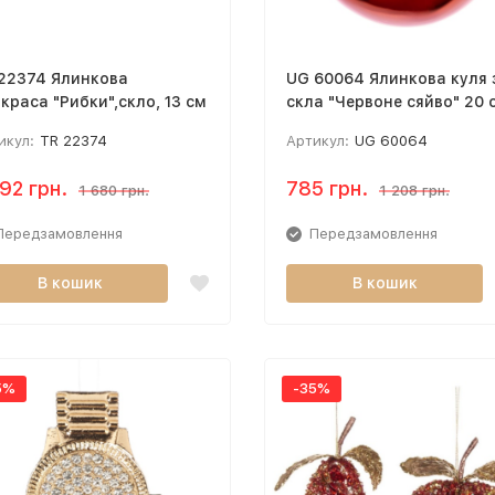
22374 Ялинкова
UG 60064 Ялинкова куля 
краса "Рибки",скло, 13 см
скла "Червоне сяйво" 20 
икул:
TR 22374
Артикул:
UG 60064
092 грн.
785 грн.
1 680 грн.
1 208 грн.
Передзамовлення
Передзамовлення
В кошик
В кошик
5%
-35%