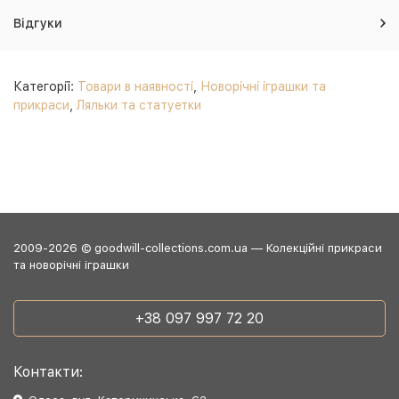
Відгуки
Категорії:
Товари в наявності
,
Новорічні іграшки та
прикраси
,
Ляльки та статуетки
2009-2026 © goodwill-collections.com.ua — Колекційні прикраси
та новорічні іграшки
+38 097 997 72 20
Контакти: