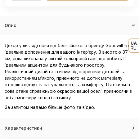
Опис
UA
Декор у вигляді сови від бельгійського бренду Goodwill –це
RU
ідеальне доповнення для вашого інтер'єру. З висотою 37
см, сова виконана у світлій кольоровій гамі, що робить її
ідеальним акцентом для будь-якого простору.
Реалістичний дизайн з точним відтворенням деталей та
використанням м'якого, приємного на дотик матеріалу
створює відчуття натуральності та комфорту. Ця стильна
сова стане справжньою окрасою вашої оселі, привносячи в
неї атмосферу тепла і затишку.
За запитом надамо більше фото та відео.
Характеристики