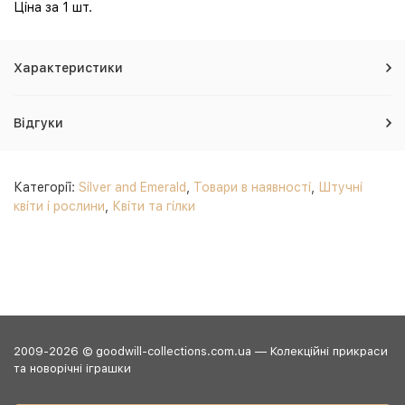
Ціна за 1 шт.
Характеристики
Відгуки
Категорії:
Silver and Emerald
,
Товари в наявності
,
Штучні
квіти і рослини
,
Квіти та гілки
2009-2026 © goodwill-collections.com.ua — Колекційні прикраси
та новорічні іграшки