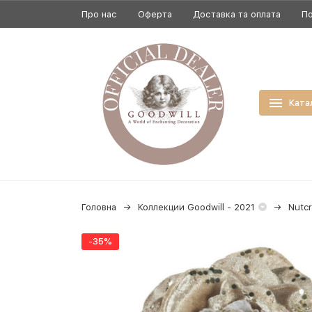
Про нас
Оферта
Доставка та оплата
По
Ката
Головна
Коллекции Goodwill - 2021
Nutcr
-35%