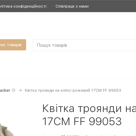
літика конфіденційності
Співпраця з нами
лог товарів
acker
Квітка троянди на кліпсі рожевий 17CM FF 99053
Квітка троянди н
17CM FF 99053