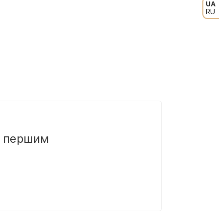
UA
RU
и першим