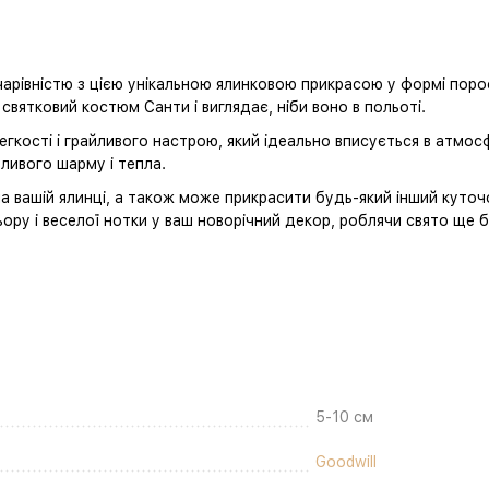
чарівністю з цією унікальною ялинковою прикрасою у формі пор
святковий костюм Санти і виглядає, ніби воно в польоті.
легкості і грайливого настрою, який ідеально вписується в атмо
ливого шарму і тепла.
 вашій ялинці, а також може прикрасити будь-який інший куто
ору і веселої нотки у ваш новорічний декор, роблячи свято ще 
5-10 см
Goodwill