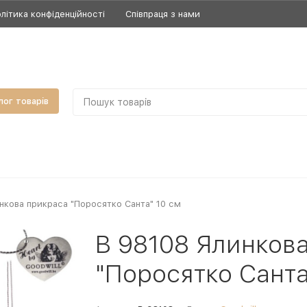
літика конфіденційності
Співпраця з нами
лог товарів
нкова прикраса "Поросятко Санта" 10 см
B 98108 Ялинков
"Поросятко Санта