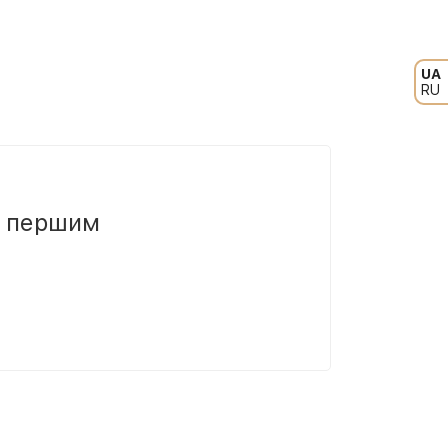
UA
RU
и першим