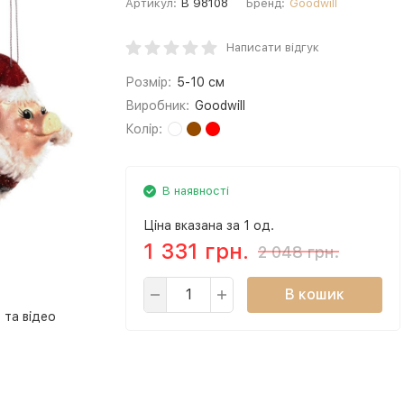
Артикул:
B 98108
Бренд:
Goodwill
Написати відгук
Розмір:
5-10 см
Виробник:
Goodwill
Колір:
В наявності
Ціна вказана за 1 од.
1 331 грн.
2 048 грн.
В кошик
 та відео