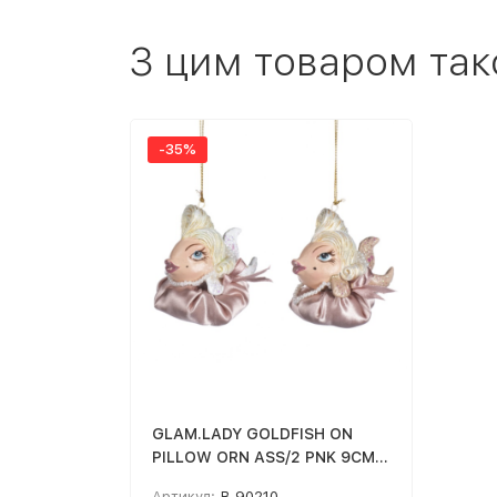
З цим товаром так
-35%
GLAM.LADY GOLDFISH ON
PILLOW ORN ASS/2 PNK 9CM B
90210
Артикул:
B 90210