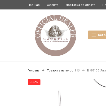
Про нас
Оферта
Доставка та оплата
По
Ката
Головна
Товари в наявності
B 98108 Яли
-35%