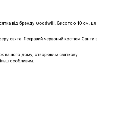
осятка від бренду
Goodwill
. Висотою 10 см, ця
сферу свята. Яскравий червоний костюм Санти з
чок вашого дому, створюючи святкову
більш особливим.