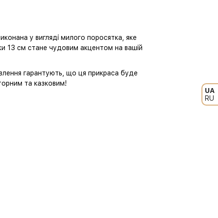
иконана у вигляді милого поросятка, яке
шки 13 см стане чудовим акцентом на вашій
товлення гарантують, що ця прикраса буде
вторним та казковим!
UA
RU