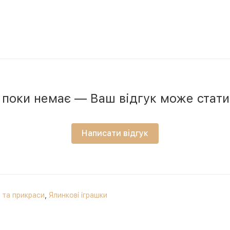
в поки немає — Ваш відгук може стат
Написати відгук
и та прикраси
,
Ялинкові іграшки