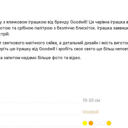
з ялинковою іграшкою від бренду Goodwill! Ця чарівна іграшка в
лотою та срібною палітрою з безліччю блискіток. Іграшка завви
трій.
т святкового магічного сяйва, а детальний дизайн і якість виго
еріть цю іграшку від Goodwill і зробіть своє свято ще більш непо
За запитом надамо більше фото та відео.
10-20 см
Goodwill