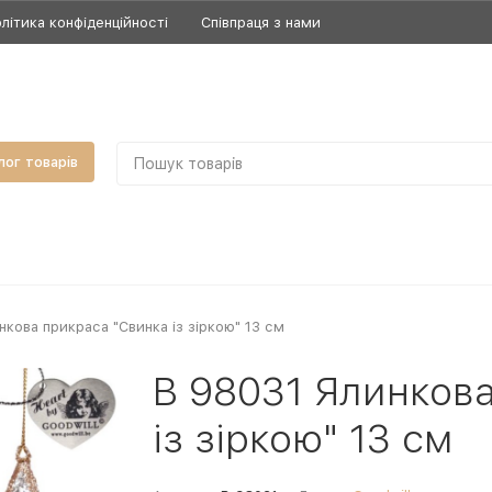
літика конфіденційності
Співпраця з нами
лог товарів
нкова прикраса "Свинка із зіркою" 13 см
B 98031 Ялинков
із зіркою" 13 см