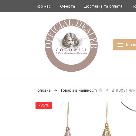
Про нас
Оферта
Доставка та оплата
По
Ката
Головна
Товари в наявності
B 98031 Яли
-35%