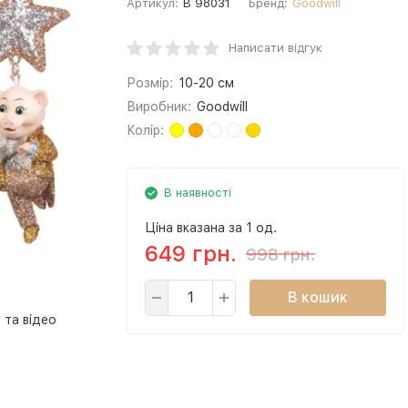
Артикул:
B 98031
Бренд:
Goodwill
Написати відгук
Розмір:
10-20 см
Виробник:
Goodwill
Колір:
В наявності
Ціна вказана за 1 од.
649 грн.
998 грн.
В кошик
 та відео