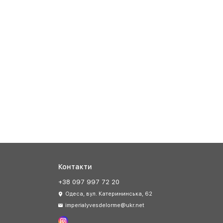
Контакти
+38 097 997 72 20
Одеса, вул. Катерининська, 62
imperialyvesdelorme@ukr.net