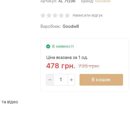
Артикул:
AL 71236
Бренд:
Goodwill
Написати відгук
Виробник:
Goodwill
В наявності
Ціна вказана за 1 од.
478 грн.
735 грн.
В кошик
 та відео