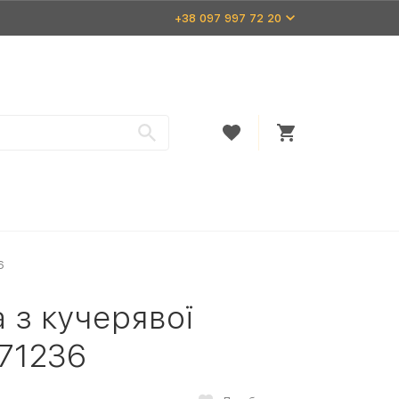
+38 097 997 72 20
6
 з кучерявої
 71236