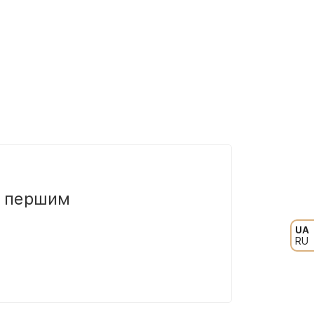
и першим
UA
RU