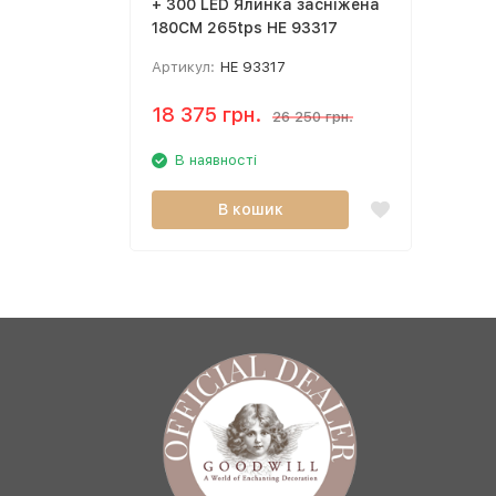
+ 300 LED Ялинка засніжена
180CM 265tps HE 93317
Артикул:
HE 93317
18 375 грн.
26 250 грн.
В наявності
В кошик