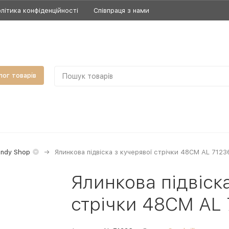
літика конфіденційності
Співпраця з нами
лог товарів
andy Shop
Ялинкова підвіска з кучерявої стрічки 48CM AL 7123
Ялинкова підвіска
стрічки 48CM AL