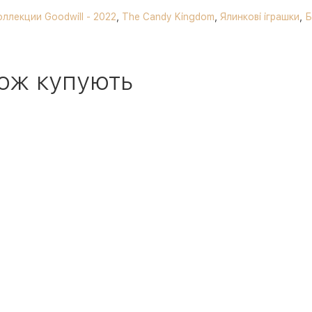
оллекции Goodwill - 2022
,
The Candy Kingdom
,
Ялинкові іграшки
,
Б
ож купують