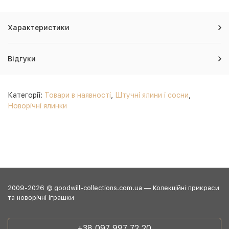
Характеристики
Відгуки
Категорії:
Товари в наявності
,
Штучні ялини і сосни
,
Новорічні ялинки
2009-2026 © goodwill-collections.com.ua — Колекційні прикраси
та новорічні іграшки
+38 097 997 72 20