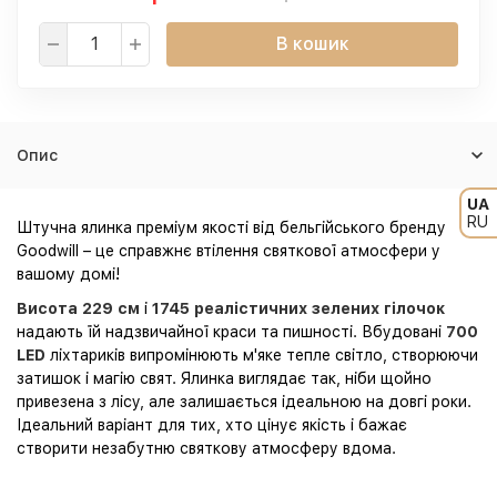
В кошик
Опис
UA
RU
Штучна ялинка преміум якості від бельгійського бренду
Goodwill – це справжнє втілення святкової атмосфери у
вашому домі!
Висота 229 см
і
1745 реалістичних зелених гілочок
надають їй надзвичайної краси та пишності. Вбудовані
700
LED
ліхтариків випромінюють м'яке тепле світло, створюючи
затишок і магію свят. Ялинка виглядає так, ніби щойно
привезена з лісу, але залишається ідеальною на довгі роки.
Ідеальний варіант для тих, хто цінує якість і бажає
створити незабутню святкову атмосферу вдома.