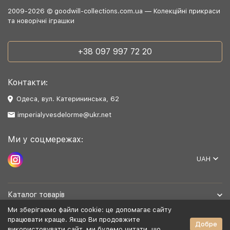
2009-2026 © goodwill-collections.com.ua — Колекційні прикраси
та новорічні іграшки
+38 097 997 72 20
Контакти:
Одеса, вул. Катерининська, 62
imperialyvesdelorme@ukr.net
Ми у соцмережах:
UAH
Каталог товарів
Ми зберігаємо файли cookie: це допомагає сайту
Допомога
працювати краще. Якщо Ви продовжите
Добре
використовувати сайт, ми будемо читати, що