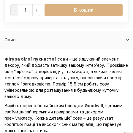
В кошик
Опис
Фігура білої пухнастої сови
– це вишуканий елемент
декору, який додасть затишку вашому інтер’єру. Її розкішне
біле "пір'ячко" створює відчуття м'якості, а яскраві великі
жовті очі одразу привертають увагу, наповнюючи простір
теплом і загадковістю. Розмір 15,5 см робить сову
універсальною для розташування в будь-якому куточку
вашого дому.
Виріб створено бельгійським брендом
Goodwill
, відомим
своїми дизайнерськими прикрасами та декором
преміумкласу. Кожна деталь цієї сови – це результат
кропіткої праці та високоякісних матеріалів, що гарантує
довговічність і стиль.