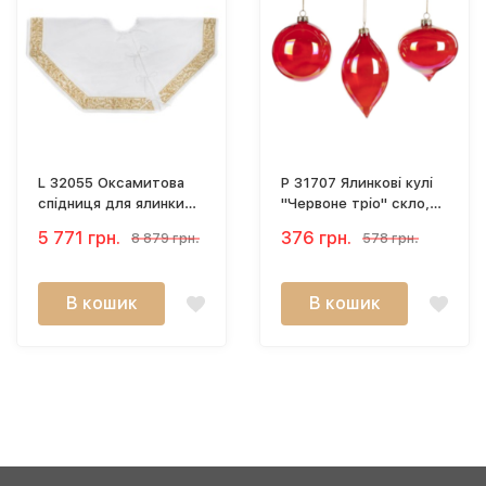
L 32055 Оксамитова
P 31707 Ялинкові кулі
спідниця для ялинки
"Червоне тріо" скло,
133 см
10 см
5 771 грн.
376 грн.
8 879 грн.
578 грн.
В кошик
В кошик