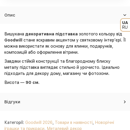
Опис
UA
RU
Вишукана
декоративна підставка
золотого кольору від
Goodwill
стане яскравим акцентом у святковому інтер’єрі. Її
можна використати як основу для ялинки, подарунків,
композицій або оформлення вітрини.
Завдяки стійкій конструкції та благородному блиску
металу підставка виглядає стильно й урочисто. Ідеально
підходить для декору дому, магазину чи фотозони.
Висота —
90 см
.
Відгуки
Категорії:
Goodwill 2026
,
Товари в наявності
,
Новорічні
іграшки та прикраси
,
Металевий декор