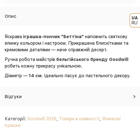
Опис
UA
RU
Яскрава
іграшка-пончик "Беттіна"
наповнить святкову
ялинку кольором і настроєм. Прикрашена блискітками та
кремовими деталями — наче справжній десерт.
Ручна робота майстрів
бельгійського бренду Goodwill
робить кожну прикрасу унікальною.
Діаметр —
14 см
. Ідеально пасує до пастельного декору.
Відгуки
Категорії:
Goodwill 2026
,
Товари в наявності
,
Ялинкові
іграшки