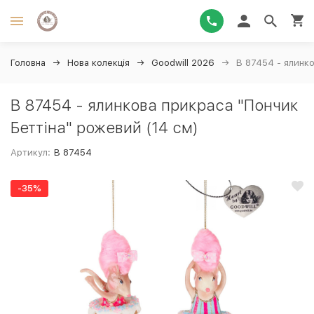
Головна
Нова колекція
Goodwill 2026
B 87454 - ялинко
B 87454 - ялинкова прикраса "Пончик
Беттіна" рожевий (14 см)
Артикул:
B 87454
-35%