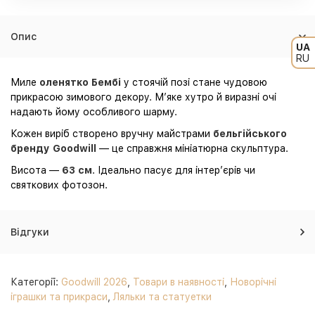
Опис
UA
RU
Миле
оленятко Бембі
у стоячій позі стане чудовою
прикрасою зимового декору. М’яке хутро й виразні очі
надають йому особливого шарму.
Кожен виріб створено вручну майстрами
бельгійського
бренду Goodwill
— це справжня мініатюрна скульптура.
Висота —
63 см
. Ідеально пасує для інтер’єрів чи
святкових фотозон.
Відгуки
Категорії:
Goodwill 2026
,
Товари в наявності
,
Новорічні
іграшки та прикраси
,
Ляльки та статуетки