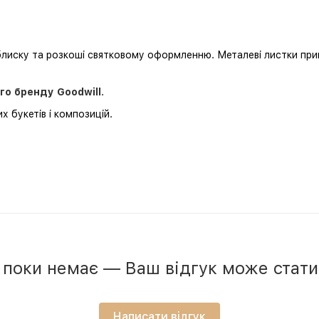
лиску та розкоші святковому оформленню. Металеві листки при
го бренду Goodwill
.
х букетів і композицій.
в поки немає — Ваш відгук може стат
Написати відгук