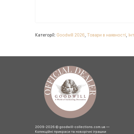
Категорії:
Goodwill 2026
,
Товари в наявності
,
Ін
2009-2026 © goodwill-collections.com.ua —
Колекційні прикраси та новорічні іграшки