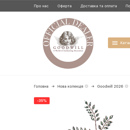
Про нас
Оферта
Доставка та оплата
По
Ката
Головна
Нова колекція
Goodwill 2026
-35%