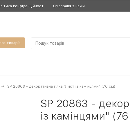
літика конфіденційності
Співпраця з нами
лог товарів
SP 20863 - декоративна гілка "Лист із камінцями" (76 см)
SP 20863 - декор
із камінцями" (76