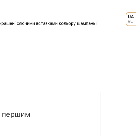
UA
RU
крашені сяючими вставками кольору шампань і
и першим