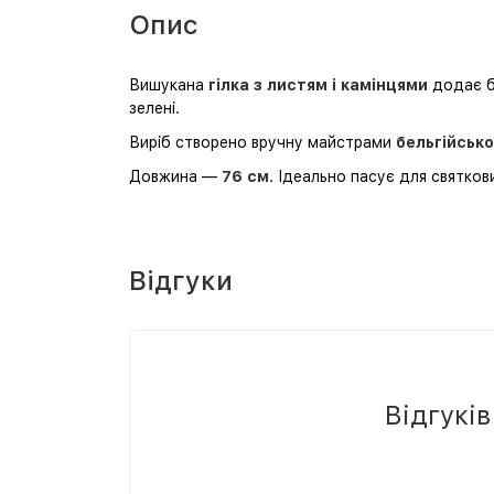
Опис
Вишукана
гілка з листям і камінцями
додає б
зелені.
Виріб створено вручну майстрами
бельгійсько
Довжина —
76 см
. Ідеально пасує для святкови
Відгуки
Відгукі