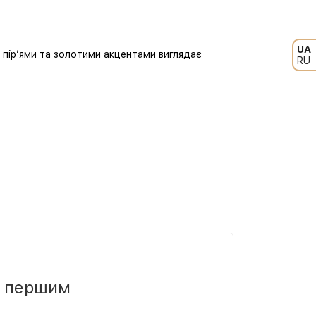
UA
 пір’ями та золотими акцентами виглядає
RU
и першим