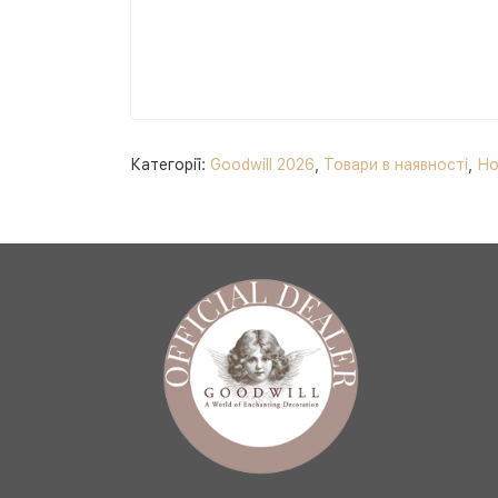
Категорії:
Goodwill 2026
,
Товари в наявності
,
Но