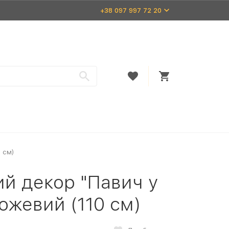
+38 097 997 72 20
0 см)
ий декор "Павич у
ожевий (110 см)