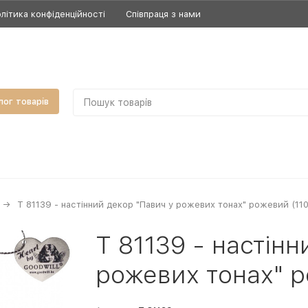
літика конфіденційності
Співпраця з нами
лог товарів
T 81139 - настінний декор "Павич у рожевих тонах" рожевий (11
T 81139 - настінн
рожевих тонах" р