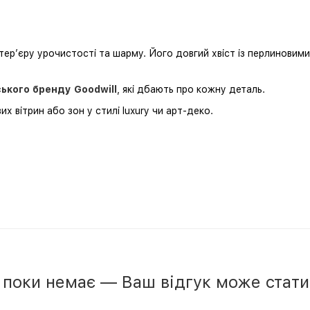
ер’єру урочистості та шарму. Його довгий хвіст із перлиновими
ського бренду Goodwill
, які дбають про кожну деталь.
 вітрин або зон у стилі luxury чи арт-деко.
в поки немає — Ваш відгук може стат