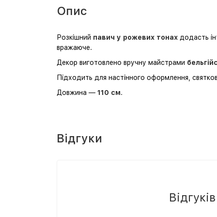
Опис
Розкішний
павич у рожевих тонах
додасть інт
вражаюче.
Декор виготовлено вручну майстрами
бельгій
Підходить для настінного оформлення, святкових
Довжина —
110 см
.
Відгуки
Відгукі