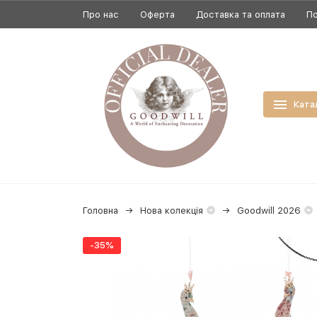
Про нас
Оферта
Доставка та оплата
По
Ката
Головна
Нова колекція
Goodwill 2026
-35%