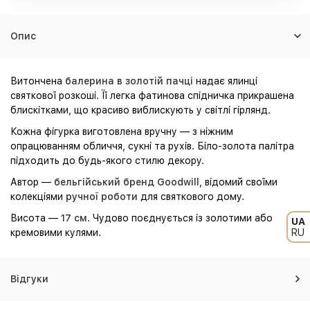
Опис
Витончена
балерина в золотій пачці
надає ялинці
святкової розкоші. Її легка фатинова спідничка прикрашена
блискітками, що красиво виблискують у світлі гірлянд.
Кожна фігурка виготовлена вручну — з ніжним
опрацюванням обличчя, сукні та рухів. Біло-золота палітра
підходить до будь-якого стилю декору.
Автор —
бельгійський бренд Goodwill
, відомий своїми
колекціями
ручної роботи
для святкового дому.
Висота —
17 см
. Чудово поєднується із золотими або
UA
кремовими кулями.
RU
Відгуки