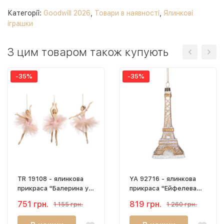
Категорії:
Goodwill 2026
,
Товари в наявності
,
Ялинкові
іграшки
З цим товаром також купують
-35%
-35%
TR 19108 - ялинкова
YA 92716 - ялинкова
прикраса "Балерина у
прикраса "Ейфелева
фатиновій пачці" (17
вежа" (14 см)
751 грн.
819 грн.
1 155 грн.
1 260 грн.
см)