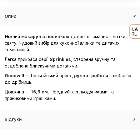
Опис
UA
RU
Ніжний
макарун з посипкою
додасть "смачної" нотки
святу. Чудовий вибір для кухонної ялинки та дитячих
композицій.
Легка прикраса серії
Sprinkles
, створена вручну та
оздоблена блискучими деталями.
Goodwill
— бельгійський бренд
ручної роботи
з любов’ю
до дрібниць.
Довжина —
16,5 см
. Поєднуйте з льодяниками та
пряниковими іграшками.
Відгуки