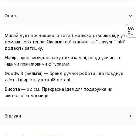
Опис
UA
RU
Милий дует
пряникового тата і малюка
створює відчуття
домашнього тепла. Оксамитові тканини та "глазурні" лінії
додають затишку.
Набір гарно виглядає на кухні чи каміні, поєднуючись з
іншими пряниковими фігурками.
Goodwill
(Бельгія) — бренд
ручної роботи
, що поєднує
якість і щирість у кожній деталі.
Висота —
32 см
. Прекрасна ідея для подарунка чи
святкової композиції.
Відгуки