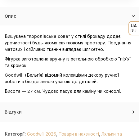
Опис
UA
RU
Вишукана
"Королівська сова"
у стилі брокаду додає
урочистості будь-якому святковому простору. Поєднання
матових і сяйливих тканин виглядає шляхетно.
Фігурка виготовлена
вручну
із ретельною обробкою "пір’я"
та кромок.
Goodwill
(Бельгія) відомий колекціями декору ручної
роботи з бездоганною увагою до деталей.
Висота —
27 см
. Чудово пасує для каміну чи консолі.
Відгуки
Категорії:
Goodwill 2026
,
Товари в наявності
,
Ляльки та