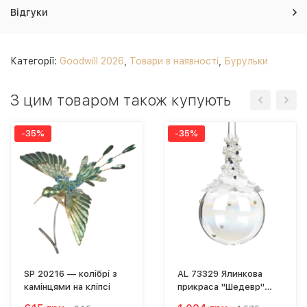
Відгуки
Категорії:
Goodwill 2026
,
Товари в наявності
,
Бурульки
З цим товаром також купують
-35%
-35%
SP 20216 — колібрі з
AL 73329 Ялинкова
камінцями на кліпсі
прикраса "Шедевр"
стекло, 22 см