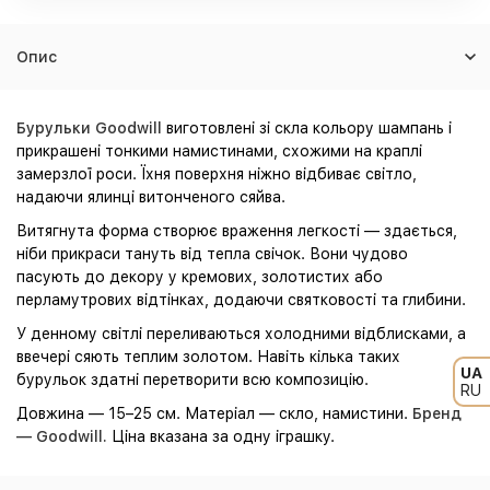
Опис
Бурульки Goodwill
виготовлені зі скла кольору шампань і
прикрашені тонкими намистинами, схожими на краплі
замерзлої роси. Їхня поверхня ніжно відбиває світло,
надаючи ялинці витонченого сяйва.
Витягнута форма створює враження легкості — здається,
ніби прикраси тануть від тепла свічок. Вони чудово
пасують до декору у кремових, золотистих або
перламутрових відтінках, додаючи святковості та глибини.
У денному світлі переливаються холодними відблисками, а
ввечері сяють теплим золотом. Навіть кілька таких
UA
бурульок здатні перетворити всю композицію.
RU
Довжина — 15–25 см. Матеріал — скло, намистини.
Бренд
— Goodwill.
Ціна вказана за одну іграшку.