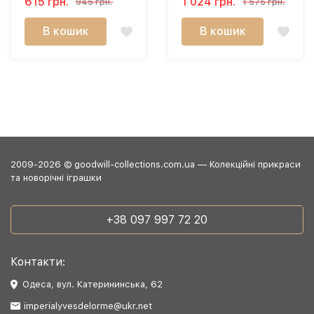
615 грн.
1 024 грн.
945 грн.
1 575 грн.
В кошик
В кошик
2009-2026 © goodwill-collections.com.ua — Колекційні прикраси
та новорічні іграшки
+38 097 997 72 20
Контакти:
Одеса, вул. Катерининська, 62
imperialyvesdelorme@ukr.net