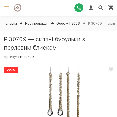
Головна
Нова колекція
Goodwill 2026
P 30709 — склян
P 30709 — скляні бурульки з
перловим блиском
Артикул:
P 30709
-35%