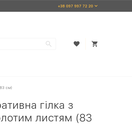
+38 097 997 72 20
(83 см)
ативна гілка з
олотим листям (83