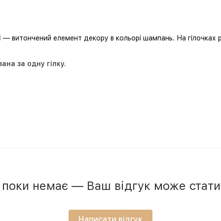
l
— витончений елемент декору в кольорі шампань. На гілочках р
зана за одну гілку.
в поки немає — Ваш відгук може стат
Написати відгук