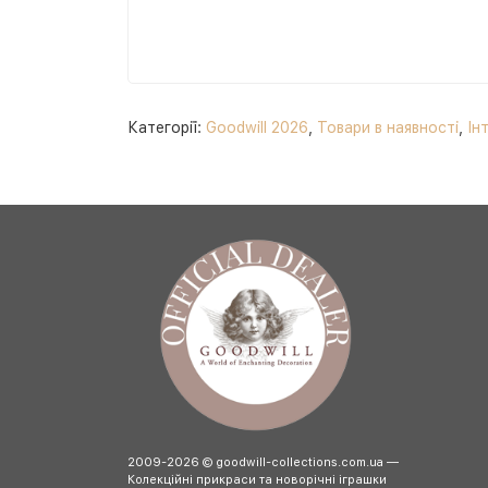
Категорії:
Goodwill 2026
,
Товари в наявності
,
Ін
2009-2026 © goodwill-collections.com.ua —
Колекційні прикраси та новорічні іграшки