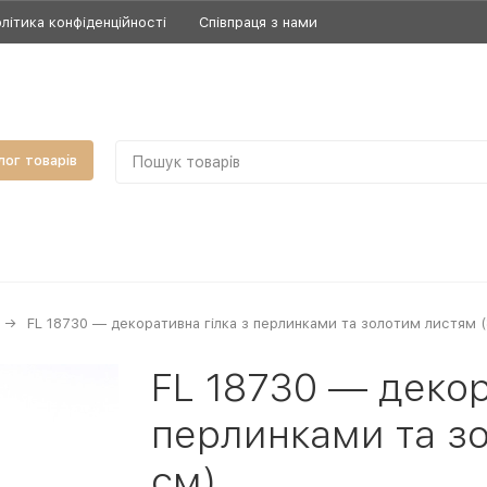
літика конфіденційності
Співпраця з нами
лог товарів
FL 18730 — декоративна гілка з перлинками та золотим листям 
FL 18730 — декор
перлинками та з
см)