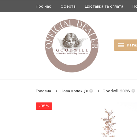
Про нас
Оферта
Доставка та оплата
По
Ката
Головна
Нова колекція
Goodwill 2026
-35%