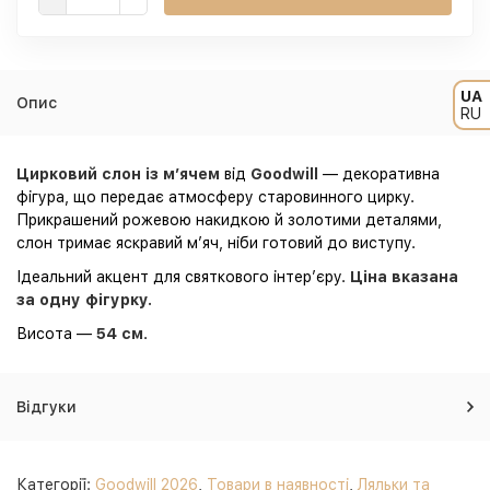
UA
Опис
RU
Цирковий слон із м’ячем
від
Goodwill
— декоративна
фігура, що передає атмосферу старовинного цирку.
Прикрашений рожевою накидкою й золотими деталями,
слон тримає яскравий м’яч, ніби готовий до виступу.
Ідеальний акцент для святкового інтер’єру.
Ціна вказана
за одну фігурку.
Висота —
54 см
.
Відгуки
Категорії:
Goodwill 2026
,
Товари в наявності
,
Ляльки та