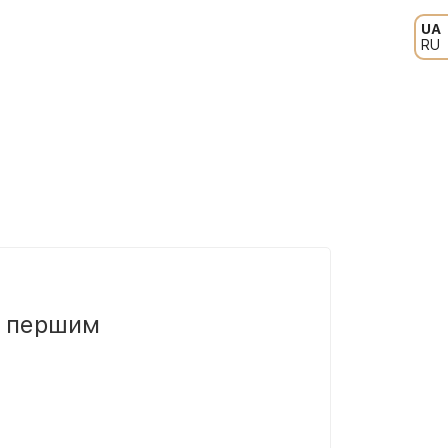
UA
RU
и першим