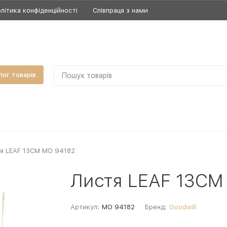
літика конфіденційності
Співпраця з нами
лог товарів
я LEAF 13CM MO 94182
Листя LEAF 13CM
Артикул:
MO 94182
Бренд:
Goodwill