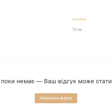
Goodwill
13 см
в поки немає — Ваш відгук може стат
Написати відгук