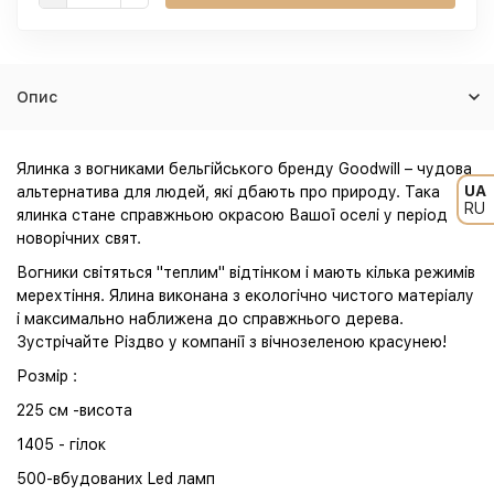
Опис
Ялинка з вогниками бельгійського бренду Goodwill – чудова
UA
альтернатива для людей, які дбають про природу. Така
RU
ялинка стане справжньою окрасою Вашої оселі у період
новорічних свят.
Вогники світяться "теплим" відтінком і мають кілька режимів
мерехтіння. Ялина виконана з екологічно чистого матеріалу
і максимально наближена до справжнього дерева.
Зустрічайте Різдво у компанії з вічнозеленою красунею!
Розмір :
225 см -висота
1405 - гілок
500-вбудованих Led ламп