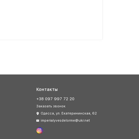
Контакты
+38 097 997 72 20
Заказать звонок
Одесса, ул. Екатерининская, 62
imperialyvesdelorme@ukr.net