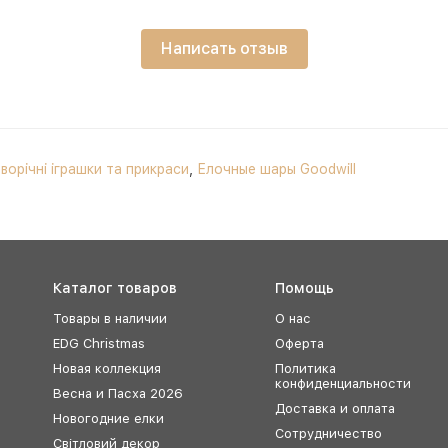
Написать отзыв
ворічні іграшки та прикраси
,
Елочные шары Goodwill
Каталог товаров
Помощь
Товары в наличии
О нас
EDG Christmas
Оферта
Новая коллекция
Политика
конфиденциальности
Весна и Пасха 2026
Доставка и оплата
Новогодние елки
Сотрудничество
Світловий декор