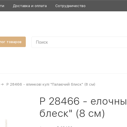
сти
Доставка и оплата
Сотрудничество
лог товаров
P 28466 - ялинкові кулі "Палаючий блиск" (8 см)
P 28466 - елочн
блеск" (8 см)